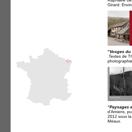
Raphaële Ber
Girard. Envir
“
Vosges du
.Textes de T
photographies
“Paysages e
d’Amiens, pub
2012 sous la
Méaux.