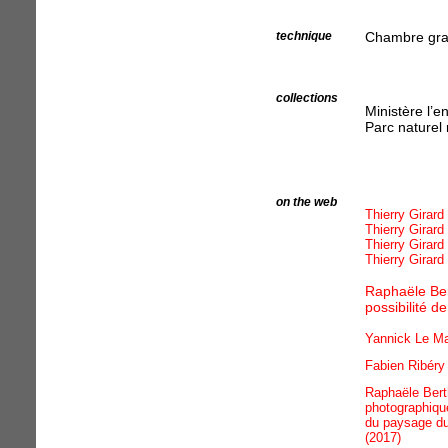
technique
Chambre gran
collections
Ministère l’
Parc naturel
on the web
Thierry Girar
Thierry Girard
Thierry Girard
Thierry Girard
Raphaële Bert
possibilité de
Yannick Le Ma
Fabien Ribéry
Raphaële Berth
photographiqu
du paysage du
(2017)